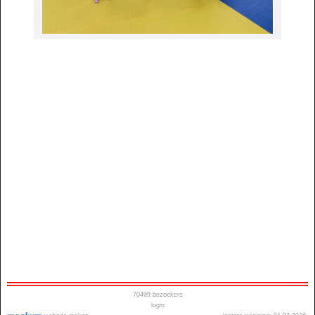
70499
bezoekers
login