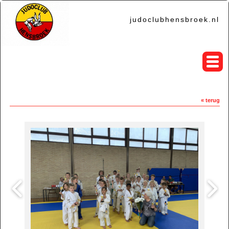
judoclubhensbroek.nl
« terug