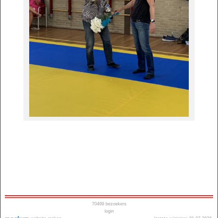
70499
bezoekers
login