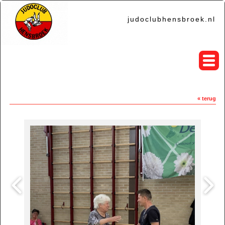
judoclubhensbroek.nl
« terug