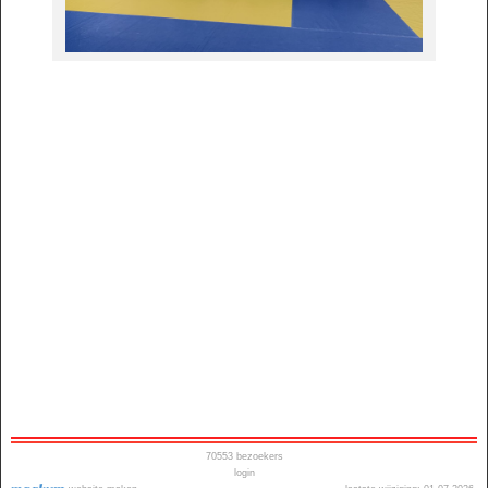
70553
bezoekers
login