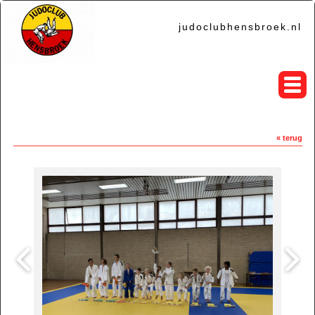
judoclubhensbroek.nl
« terug