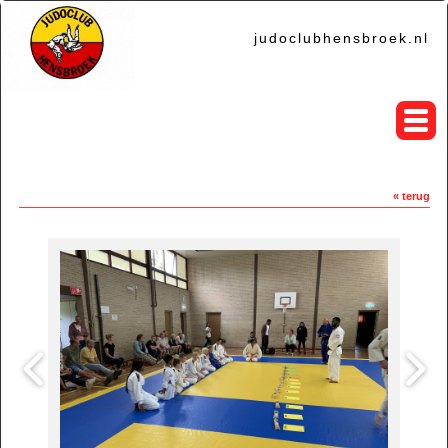
judoclubhensbroek.nl
« terug