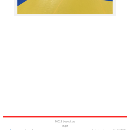
70528
bezoekers
login